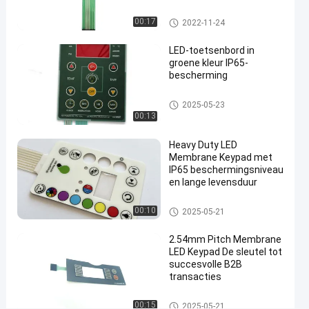
membraantoetsenbord
Membraantoetsenbord
05-21
Meningen
LEIDEN Membraantoetsenbord
00:17
2022-11-24
#
LED-toetsenbord in
membraan
groene kleur IP65-
bescherming
van de
huis het
LEIDEN Membraantoetsenbord
2025-05-23
grafische
00:13
bekleding
#
Heavy Duty LED
RAL-kleuren LEIDEN
Membrane Keypad met
IP65 beschermingsniveau
Membraantoetsenbord
en lange levensduur
#
3M467 zelfklevende
LEIDEN Membraantoetsenbord
00:10
2025-05-21
LEIDEN
Membraantoetsenbord
2.54mm Pitch Membrane
P
LED Keypad De sleutel tot
r
succesvolle B2B
transacties
o
d
LEIDEN Membraantoetsenbord
u
00:15
2025-05-21