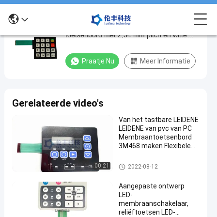
IP65 beschermingsniveau LED membraan
IP65
toetsenbord met 2,54 mm pitch en witte
beschermingsniveau
LED kleur
LED
Praatje Nu
Meer Informatie
membraan
toetsenbord
met
Gerelateerde video's
2,54
Van het tastbare LEIDENE
mm
LEIDENE van pvc van PC
pitch
Membraantoetsenbord
3M468 maken Flexibele
en
Membraanschakelaars
witte
waterdicht
LEIDEN Membraantoetsenbord
00:21
2022-08-12
LED
Aangepaste ontwerp
kleur
LED-
membraanschakelaar,
Pra
reliëftoetsen LED-
2025-
408
LEIDEN