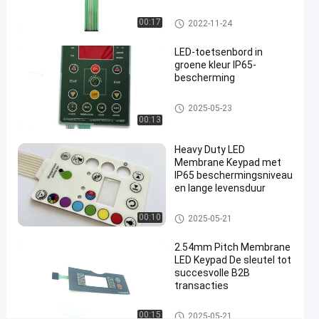
#
membraantoetsenbord
LEIDEN Membraantoetsenbord
membraan
00:17
2022-11-24
van de
LED-toetsenbord in
huis het
groene kleur IP65-
grafische
bescherming
bekleding
#
LEIDEN Membraantoetsenbord
2025-05-23
RAL-kleuren LEIDEN
00:13
Membraantoetsenbord
#
Heavy Duty LED
Membrane Keypad met
3M467 zelfklevende
IP65 beschermingsniveau
LEIDEN
en lange levensduur
Membraantoetsenbord
LEIDEN Membraantoetsenbord
A
00:10
2025-05-21
a
n
2.54mm Pitch Membrane
LED Keypad De sleutel tot
g
succesvolle B2B
e
transacties
p
a
LEIDEN Membraantoetsenbord
00:15
2025-05-21
s