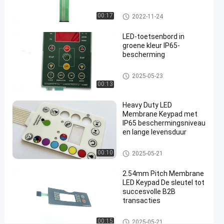
membraantoetsenbord
grafische
LEIDEN Membraantoetsenbord
00:17
2022-11-24
bekleding
#
LED-toetsenbord in
RAL-kleuren LEIDEN
groene kleur IP65-
Membraantoetsenbord
bescherming
#
LEIDEN Membraantoetsenbord
3M467 zelfklevende
2025-05-23
00:13
LEIDEN
Membraantoetsenbord
Heavy Duty LED
L
Membrane Keypad met
C
IP65 beschermingsniveau
D
en lange levensduur
-
v
LEIDEN Membraantoetsenbord
00:10
2025-05-21
e
n
2.54mm Pitch Membrane
s
LED Keypad De sleutel tot
t
succesvolle B2B
transacties
e
r
LEIDEN Membraantoetsenbord
L
00:15
2025-05-21