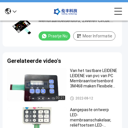
LCD Venster LEIDEN
LCD
Membraantoetsenbord, Zilveren Circuit
Venster
Geleide Membraanschakelaar
LEIDEN
Praatje Nu
Meer Informatie
Membraantoetsenbord,
Zilveren
Circuit
Gerelateerde video's
Geleide
Van het tastbare LEIDENE
Membraanschakelaar
LEIDENE van pvc van PC
Membraantoetsenbord
Pra
3M468 maken Flexibele
2022-
193
LEIDEN
Membraanschakelaars
Membraantoetsenbord
11-24
Meningen
waterdicht
LEIDEN Membraantoetsenbord
00:21
2022-08-12
#
Aangepaste ontwerp
membraan
LED-
van de
membraanschakelaar,
reliëftoetsen LED-
huis het