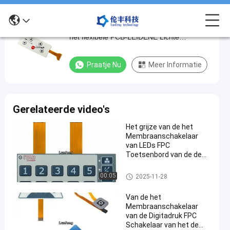
De Schakelaar Lange Levensduur van het
De
het flexibele PCB-LEIDENE Lichte
Schakelaar
HUISDIERENmembraan van FPC
Lange
Praatje Nu
Meer Informatie
Levensduur
van
het
Gerelateerde video's
het
Het grijze van de het
flexibele
Membraanschakelaar
PCB-
van LEDs FPC
Toetsenbord van de de
LEIDENE
Knoop Tastbare
Lichte
Schakelaar In reliëf
FPC-Membraanschakelaar
00:05
2025-11-28
gemaakte
HUISDIERENmembraan
Van de het
van
Membraanschakelaar
FPC
van de Digitadruk FPC
Schakelaar van het de