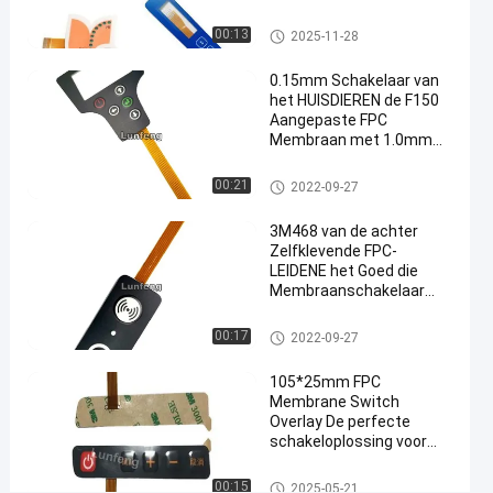
Drukebg180 de Digitale
Praat
2022-
193
Toetsenbord van
FPC-
FPC-Membraanschakelaar
00:13
2025-11-28
Membraanschakelaar
Silkscreen
09-27
Meningen
De
0.15mm Schakelaar van
#
het HUISDIEREN de F150
Aangepaste FPC
FPC-de
Membraan met 1.0mm
koepelschakelaar
Zif Beëindigen
van het
FPC-Membraanschakelaar
00:21
2022-09-27
Membraan
3M468 van de achter
tastbare metaal
#
Zelfklevende FPC-
LEIDENE het Goed die
3M 467 de
Membraanschakelaar
Zelfklevende
1.0mm Hoogte
tastbare
verzegelen
FPC-Membraanschakelaar
00:17
2022-09-27
schakelaar
105*25mm FPC
van de
Membrane Switch
metaalkoepel
Overlay De perfecte
#
schakeloplossing voor
Het tastbare
prestaties
toetsenbord
FPC-Membraanschakelaar
00:15
2025-05-21