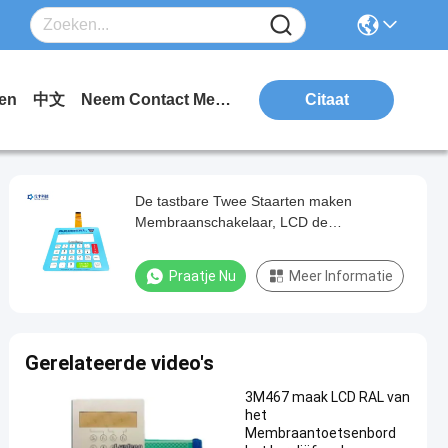
en
中文
Neem Contact Met Ons Op.
Citaat
De tastbare Twee Staarten maken
Membraanschakelaar, LCD de
Aanrakingsschakelaar van het
Venstermembraan waterdicht
Praatje Nu
Meer Informatie
Gerelateerde video's
3M467 maak LCD RAL van
het
Membraantoetsenbord