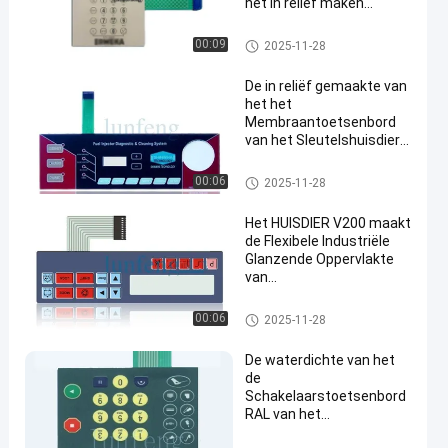
het In reliëf maken
Membraanschakelaar
waterdicht
Waterdicht Membraantoetsen
00:09
2025-11-28
bord
De in reliëf gemaakte van
het het
Membraantoetsenbord
van het Sleutelshuisdier
Waterdichte Schakelaar
van het het
Waterdicht Membraantoetsen
00:06
2025-11-28
Metaalkoepels Geleide
bord
Membraan
Het HUISDIER V200 maakt
de Flexibele Industriële
Glanzende Oppervlakte
van
Membraanschakelaars
waterdicht
Waterdicht Membraantoetsen
00:06
2025-11-28
bord
De waterdichte van het
de
Schakelaarstoetsenbord
RAL van het
Douanemembraan Kleur