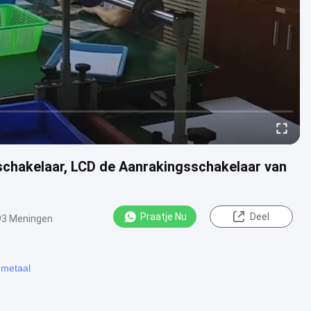
hakelaar, LCD de Aanrakingsschakelaar van
Praatje Nu
Deel
93 Meningen
Nmetaal