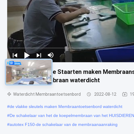
De tastbare Twee Staarten maken Membraansc
het Venstermembraan waterdicht
Waterdicht Membraantoetsenbord
2022-08-12
1
#
de vlakke sleutels maken Membraantoetsenbord waterdicht
#
De schakelaar van het de koepelmembraan van het HUISDIERE
#
autotex F150-de schakelaar van de membraanaanraking