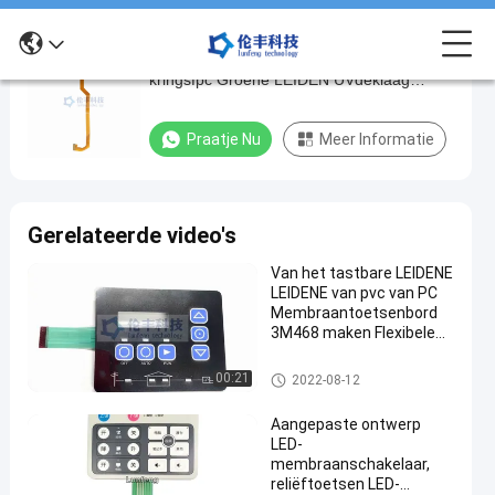
Van de het Membraanschakelaar van
Van
kringsfpc Groene LEIDEN UVdeklaag
de
Waterdicht Toetsenbord
het
Praatje Nu
Meer Informatie
Membraanschakelaar
van
kringsfpc
Gerelateerde video's
Groene
Van het tastbare LEIDENE
LEIDEN
LEIDENE van pvc van PC
UVdeklaag
Membraantoetsenbord
3M468 maken Flexibele
Waterdicht
Membraanschakelaars
Toetsenbord
waterdicht
LEIDEN Membraantoetsenbord
00:21
2022-08-12
Pra
Aangepaste ontwerp
2022-
402
LEIDEN
LED-
Membraantoetsenbord
08-12
Meningen
membraanschakelaar,
reliëftoetsen LED-