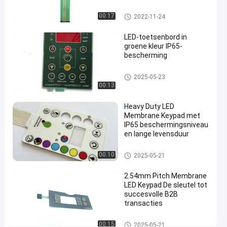
#
membraantoetsenbord
LEIDEN Membraantoetsenbord
membraan
00:17
2022-11-24
van de
LED-toetsenbord in
huis het
groene kleur IP65-
grafische
bescherming
bekleding
#
LEIDEN Membraantoetsenbord
2025-05-23
RAL-kleuren LEIDEN
00:13
Membraantoetsenbord
#
Heavy Duty LED
Membrane Keypad met
3M467 zelfklevende
IP65 beschermingsniveau
LEIDEN
en lange levensduur
Membraantoetsenbord
LEIDEN Membraantoetsenbord
L
00:10
2025-05-21
E
I
2.54mm Pitch Membrane
LED Keypad De sleutel tot
D
succesvolle B2B
E
transacties
N
E
LEIDEN Membraantoetsenbord
00:15
2025-05-21
M