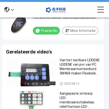
RAL-Kleuren van het LEIDENE van het
RAL-
HUISDIERENlexan Membraantoetsenbord
Kleuren
3M467 Zelfklevende van het het
van
Etiketmembraan de Schakelaarbekleding
Praatje Nu
Meer Informatie
het
LEIDENE
van
Gerelateerde video's
het
Van het tastbare LEIDENE
HUISDIERENlexan
LEIDENE van pvc van PC
Membraantoetsenbord
Membraantoetsenbord
3M468 maken Flexibele
3M467
Membraanschakelaars
Zelfklevende
waterdicht
LEIDEN Membraantoetsenbord
00:21
2022-08-12
van
Aangepaste ontwerp
het
LED-
het
membraanschakelaar,
reliëftoetsen LED-