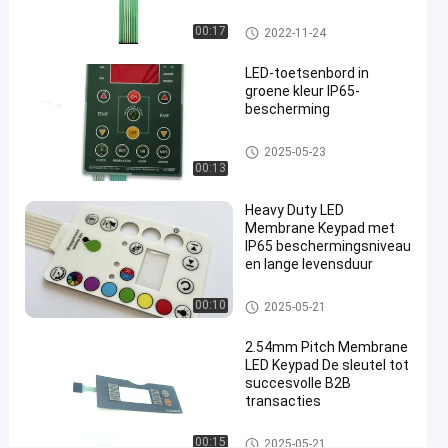
Etiketmembraan
membraantoetsenbord
de
LEIDEN Membraantoetsenbord
00:17
2022-11-24
Schakelaarbekleding
LED-toetsenbord in
groene kleur IP65-
Pra
2022-
402
bescherming
LEIDEN
Membraantoetsenbord
08-12
Meningen
LEIDEN Membraantoetsenbord
2025-05-23
00:13
#
membraan
Heavy Duty LED
van de
Membrane Keypad met
IP65 beschermingsniveau
huis het
en lange levensduur
grafische
bekleding
LEIDEN Membraantoetsenbord
00:10
2025-05-21
#
RAL-kleuren LEIDEN
2.54mm Pitch Membrane
Membraantoetsenbord
LED Keypad De sleutel tot
#
succesvolle B2B
3M467 zelfklevende
transacties
LEIDEN
LEIDEN Membraantoetsenbord
00:15
2025-05-21